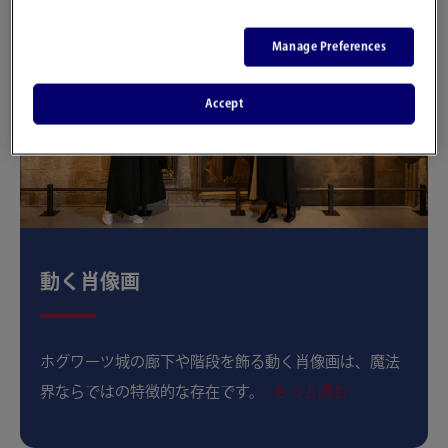
Manage Preferences
Accept
動く肖像画
ホグワーツ城の廊下や階段を飾る動く肖像画は、魔法
界ならではの特徴的な存在です。
...もっと読む