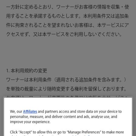
ー方針に定めるとおり、ワーナーがお客様の情報を収集・使
用することを承諾するものとします。本利用条件又は追加条
件に拘束されることを望まれないお客様は、本サービスにア
クセスせず、又は本サービスをご利用しないでください。
1. 本利用規約の変更
ワーナーは本利用条件（適用される追加条件を含みます。）
を単独の裁量により随時変更する権利を留保しております。
お客様は、ワーナーが変更後の条件又は方針を本サービスへ
掲載することによりお客様に通知する場合があること、かか
We, our
Affiliates
and partners access and store data on your device to
る通知後もお客様が継続して本サービスをご利用された場合
personalise, measure, and deliver content and ads, analyse use, and
improve your experience.
は、お客様が変更後の本利用条件等に同意いただいたものと
Click “Accept” to allow this or go to “Manage Preferences” to make more
みなし、変更後の本利用条件がお客様による本サービスの以