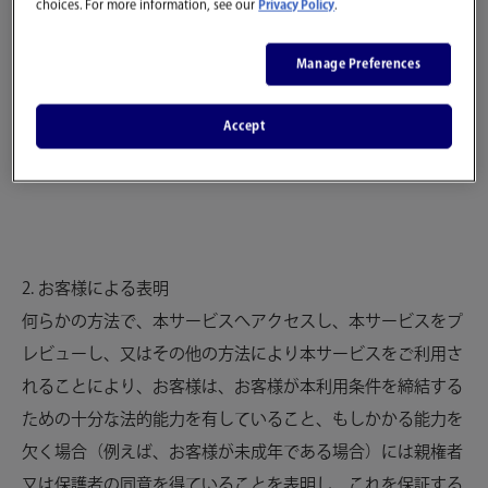
choices. For more information, see our
Privacy Policy
.
後のご利用に適用されることに同意するものとします。した
がって、掲載されている本利用条件と適用される追加条件を
Manage Preferences
本サービスをご利用の都度ご確認ください。本利用条件の変
更は、当該変更後の条件が閲覧可能となった後に発生したす
Accept
べての行為について、従前の条件に優先します。
2. お客様による表明
何らかの方法で、本サービスへアクセスし、本サービスをプ
レビューし、又はその他の方法により本サービスをご利用さ
れることにより、お客様は、お客様が本利用条件を締結する
ための十分な法的能力を有していること、もしかかる能力を
欠く場合（例えば、お客様が未成年である場合）には親権者
又は保護者の同意を得ていることを表明し、これを保証する