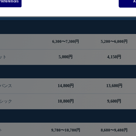
references
A
大人
中人
(18歳以上)
(12〜17歳)
6,300〜7,300円
5,200〜6,000円
ット
5,000円
4,150円
ドバンス
14,800円
13,600円
ーシック
10,800円
9,600円
ト
9,780〜10,780円
8,680〜9,480円