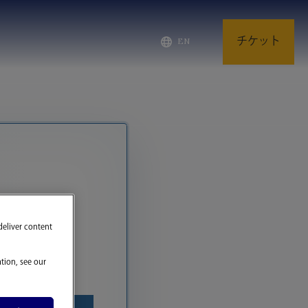
チケット
EN
deliver content
tion, see our