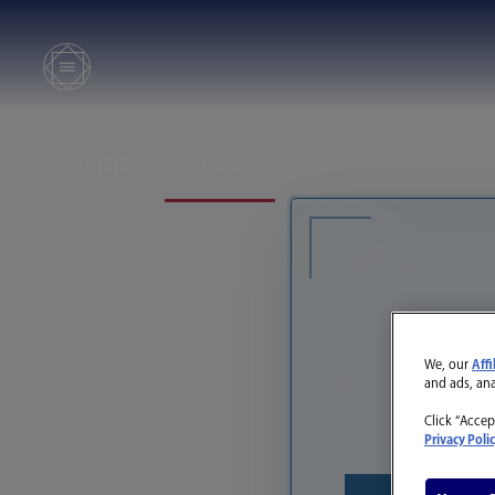
チケット情報
料金表
We, our
Affi
and ads, an
Click “Accep
Privacy Poli