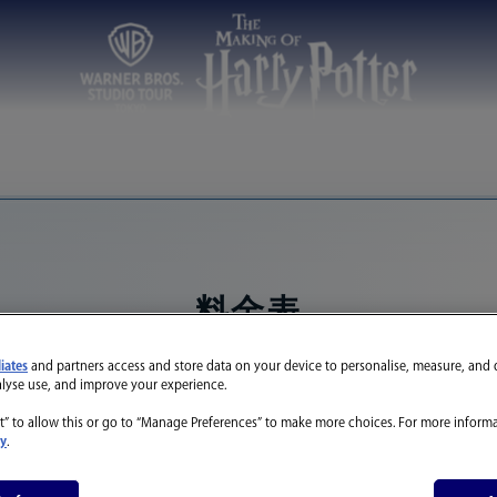
料金表
liates
and partners access and store data on your device to personalise, measure, and 
← モバイル版は横にスクロールできます →
alyse use, and improve your experience.
t” to allow this or go to “Manage Preferences” to make more choices. For more informa
cy
.